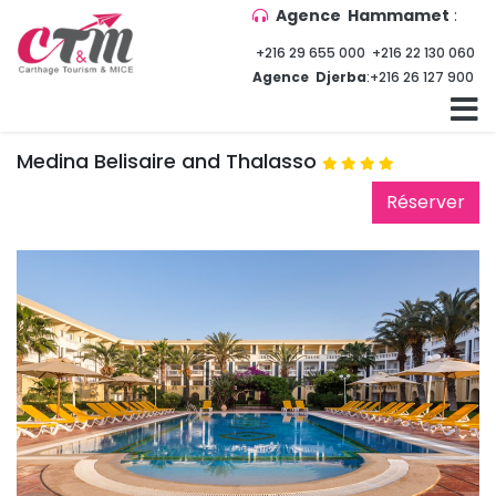
Agence Hammamet
:
+216 29 655 000
+216 22 130 060
Agence Djerba
:
+216 26 127 900
Medina Belisaire and Thalasso
Réserver 