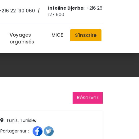
Infoline Djerba
:
+216 26
+216 22 130 060
/ 
127 900
Voyages
MICE
S'inscrire
organisés
Réserver 
Tunis, Tunisie,
Partager sur : 