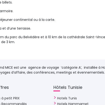
billets.
armoire.
éjeuner continental ou à la carte.
 et d’une terrasse.
km du parc du Belvédère et à 10 km de la cathédrale Saint-Vince
t de 3 km.
d MICE est une agence de voyage ‘catégorie A’, installée à H
voyages d’affaire, des conférences, meetings et évennementiels..
fres 
Hôtels Tunisie 
 à petit PRIX
Hotels Tunis
ls Recommandés
Hotels Hammamet