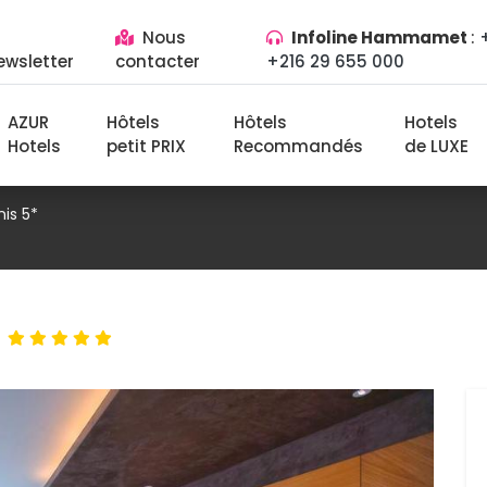
Nous 
Infoline Hammamet
:
ewsletter
contacter
+216 29 655 000
AZUR
Hôtels 
Hôtels 
Hotels
Hotels
petit PRIX
Recommandés
de LUXE
is 5*
s