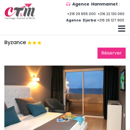
Agence Hammamet
:
+216 29 655 000
+216 22 130 060
Agence Djerba
:
+216 26 127 900
Byzance
Réserver 