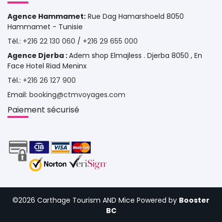
Agence Hammamet:
Rue Dag Hamarshoeld 8050 
Hammamet - Tunisie
Tél.: 
+216 22 130 060
/ 
+216 29 655 000
Agence Djerba :
Adem shop Elmajless . Djerba 8050 , En
Face Hotel Riad Meninx
Tél.: 
+216 26 127 900
Email: 
booking@ctmvoyages.com
Paiement sécurisé 
©2026 Carthage Tourism AND Mice 
Powered by
Booster
BC