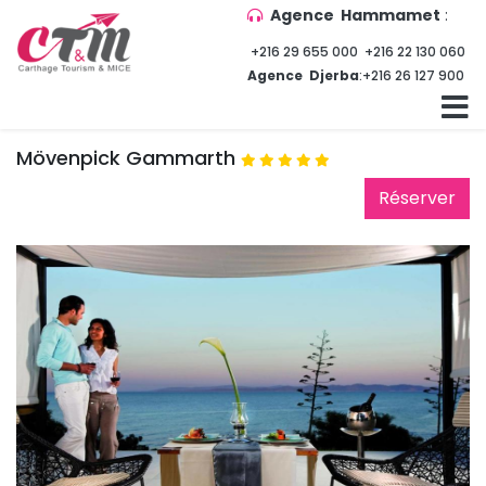
Agence Hammamet
:
+216 29 655 000
+216 22 130 060
Agence Djerba
:
+216 26 127 900
Mövenpick Gammarth
Réserver 