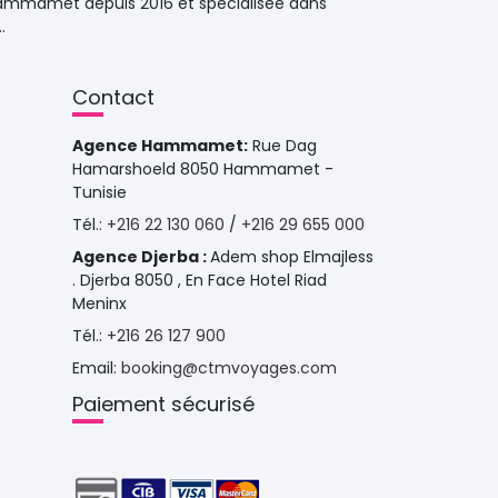
ammamet depuis 2016 et specialisée dans 
.
Contact 
Agence Hammamet:
Rue Dag 
Hamarshoeld 8050 Hammamet -
Tunisie
Tél.: 
+216 22 130 060
/ 
+216 29 655 000
Agence Djerba :
Adem shop Elmajless
. Djerba 8050 , En Face Hotel Riad
Meninx
Tél.: 
+216 26 127 900
Email: 
booking@ctmvoyages.com
Paiement sécurisé 