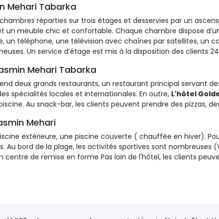
in Mehari Tabarka
chambres réparties sur trois étages et desservies par un ascense
 et un meuble chic et confortable. Chaque chambre dispose d’un 
, un téléphone, une télévision avec chaînes par satellites, un c
uses. Un service d’étage est mis à la disposition des clients 24
Yasmin Mehari Tabarka
d deux grands restaurants, un restaurant principal servant des 
es spécialités locales et internationales. En outre,
L'hôtel Gol
piscine. Au snack-bar, les clients peuvent prendre des pizzas, des 
 Yasmin Mehari
scine extérieure, une piscine couverte ( chauffée en hiver). Pour
. Au bord de la plage, les activités sportives sont nombreuses (Vo
un centre de remise en forme Pas loin de l'hôtel, les clients peuv