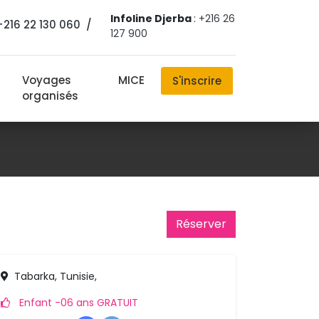
Infoline Djerba
:
+216 26
+216 22 130 060
/ 
127 900
Voyages
MICE
S'inscrire
organisés
Réserver 
Tabarka, Tunisie,
Enfant -06 ans GRATUIT 