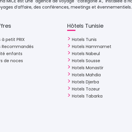
d MICE est une agence de voyage ‘catégorie A’, installée à H
voyages d’affaire, des conférences, meetings et évennementiels..
fres 
Hôtels Tunisie 
 à petit PRIX
Hotels Tunis
ls Recommandés
Hotels Hammamet
ité enfants
Hotels Nabeul
rs de noces
Hotels Sousse
Hotels Monastir
Hotels Mahdia
Hotels Djerba
Hotels Tozeur
Hotels Tabarka