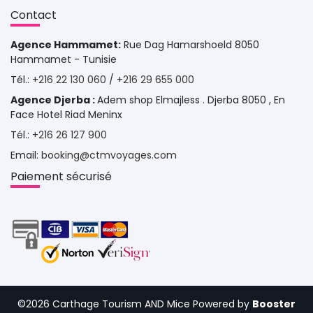
Contact 
Agence Hammamet:
Rue Dag Hamarshoeld 8050 
Hammamet - Tunisie
Tél.: 
+216 22 130 060
/ 
+216 29 655 000
Agence Djerba :
Adem shop Elmajless . Djerba 8050 , En
Face Hotel Riad Meninx
Tél.: 
+216 26 127 900
Email: 
booking@ctmvoyages.com
Paiement sécurisé 
©2026 Carthage Tourism AND Mice 
Powered by
Booster